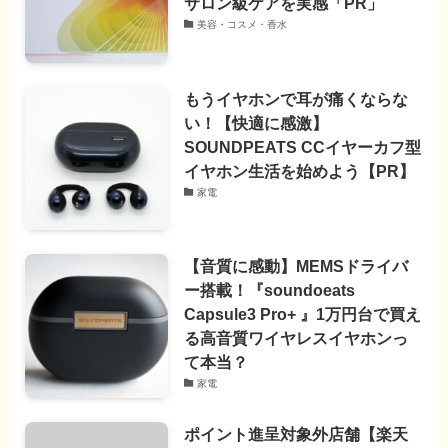
サロン級ケアを実感「PR」
美容・コスメ・香水
もうイヤホンで耳が痛くならな
い！【快適に感激】
SOUNDPEATS CCイヤーカフ型
イヤホン生活を始めよう【PR】
家電
【音質に感動】MEMSドライバ
ー搭載！『soundoeats
Capsule3 Pro+ 』1万円台で買え
る高音質ワイヤレスイヤホンっ
て本当？
家電
ポイント進呈対象外店舗【楽天