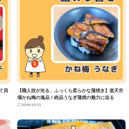
て貝
【職人技が光る、ふっくら柔らかな蒲焼き】楽天市
場かね梅の逸品！絶品うなぎ蒲焼の魅力に迫る
2024年3月1日