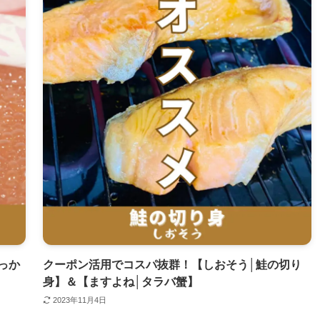
っか
クーポン活用でコスパ抜群！【しおそう│鮭の切り
身】＆【ますよね│タラバ蟹】
2023年11月4日