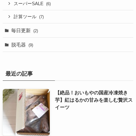
スーパーSALE
(6)
計算ツール
(7)
毎日更新
(2)
脱毛器
(9)
最近の記事
【絶品！おいもやの国産冷凍焼き
芋】紅はるかの甘みを楽しむ贅沢ス
イーツ