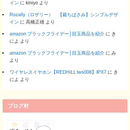
イン
に
kiniyo
より
Rozally（ロザリー） 【裁ちばさみ】シンプルデザ
イン
に
高橋正雄
より
amazon ブラックフライデー│目玉商品を紹介
に
き
によ
より
amazon ブラックフライデー│目玉商品を紹介
に
み
より
ワイヤレスイヤホン【REDHiLL tws008】IPX7
に
き
によ
より
ブログ村