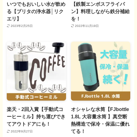
いつでもおいしい水が飲め
【鉄製エンボスフライパ
る【ブリタの浄水器│リク
ン】料理しながら鉄分補給
エリ】
を！
2023年2月25日
2022年11月19日
楽天・2回入賞【手動式コ
オシャレな水筒【FJbottle
ーヒーミル】持ち運びでき
1.8L 大容量水筒 】真空断
てアウトドアにも！
熱構造で保冷・保温に優れ
てる！
2022年9月27日