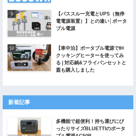
【パススルー充電とUPS（無停
電電源装置）】との違い│ポータ
ブル電源
【車中泊】ポータブル電源でIH
クッキングヒーターを使ってみ
る | 対応鍋&フライパンセットと
蓋も購入しました
新着記事
多機能で超便利！持ち運びにぴ
ったりサイズBLUETTIのポータ
ブル電源AC50B