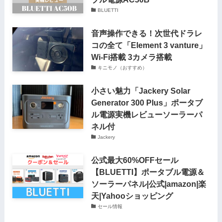
BLUETTI
音声操作できる！次世代ドラレ
コの全て「Element 3 vanture」
Wi-Fi搭載 3カメラ搭載
キニモノ（おすすめ）
小さい魅力「Jackery Solar
Generator 300 Plus」ポータブ
ル電源実機レビューソーラーパ
ネル付
Jackery
公式最大60%OFFセール
【BLUETTI】ポータブル電源＆
ソーラーパネル|公式|amazon|楽
天|Yahooショッピング
セール情報