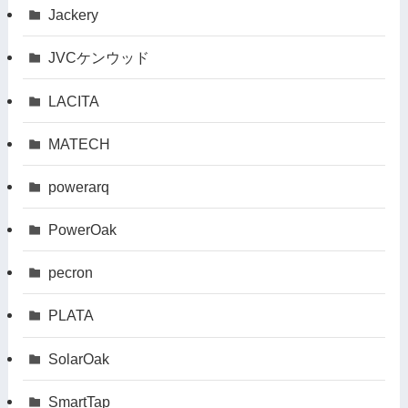
Jackery
JVCケンウッド
LACITA
MATECH
powerarq
PowerOak
pecron
PLATA
SolarOak
SmartTap