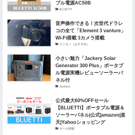
ブル電源AC50B
BLUETTI
音声操作できる！次世代ドラレ
コの全て「Element 3 vanture」
Wi-Fi搭載 3カメラ搭載
キニモノ（おすすめ）
小さい魅力「Jackery Solar
Generator 300 Plus」ポータブ
ル電源実機レビューソーラーパ
ネル付
Jackery
公式最大60%OFFセール
【BLUETTI】ポータブル電源＆
ソーラーパネル|公式|amazon|楽
天|Yahooショッピング
セール情報