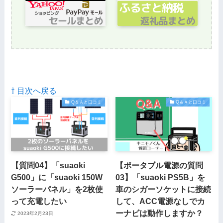
⇧ 目次へ戻る
Q＆Ａと口コミ
Q＆Ａと口コミ
【質問04】「suaoki
【ポータブル電源の質問
G500」に「suaoki 150W
03】「suaoki PS5B」を
ソーラーパネル」を2枚使
車のシガーソケットに接続
って充電したい
して、ACC電源なしでカ
ーナビは動作しますか？
2023年2月23日