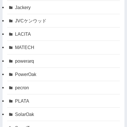
Jackery
JVCケンウッド
LACITA
MATECH
powerarq
PowerOak
pecron
PLATA
SolarOak