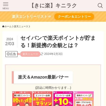
【きに楽】キニラク
MENU
楽天エントリーリスト⇒
クーポン＆エントリー
ホーム
楽天ニュース
セイバンで楽天ポイントが貯ま
2024
2/03
る！新提携の全貌とは？
広告
2024年2月3日
楽天ニュース
楽天＆Amazon最新バナー
(読込に時間かかります…)