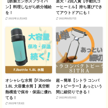
【鉄製エンボスフライパ
楽天・2回入賞【手動式コ
ン】料理しながら鉄分補給
ーヒーミル】持ち運びでき
を！
てアウトドアにも！
2022年11月19日
2022年9月27日
オシャレな水筒【FJbottle
超～簡単【シトラ コンパ
1.8L 大容量水筒 】真空断
クトピーラー】あっという
熱構造で保冷・保温に優れ
間に細切りできる！
てる！
2022年3月20日
2022年7月3日