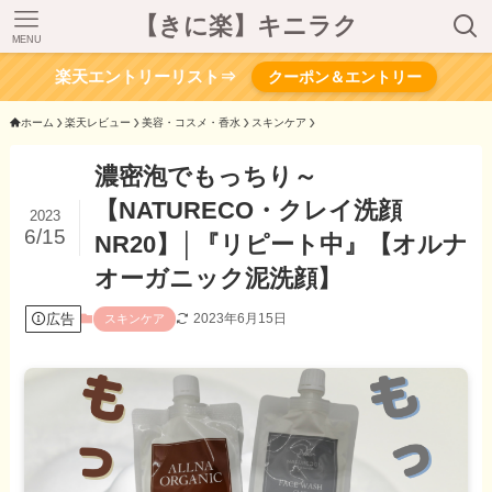
【きに楽】キニラク
MENU
楽天エントリーリスト⇒
クーポン＆エントリー
ホーム
楽天レビュー
美容・コスメ・香水
スキンケア
濃密泡でもっちり～
【NATURECO・クレイ洗顔
2023
6/15
NR20】│『リピート中』【オルナ
オーガニック泥洗顔】
広告
2023年6月15日
スキンケア