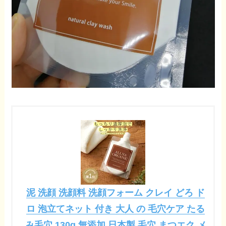
泥 洗顔 洗顔料 洗顔フォーム クレイ どろ ド
ロ 泡立てネット 付き 大人 の 毛穴ケア たる
み毛穴 130g 無添加 日本製 毛穴 まつエク メ