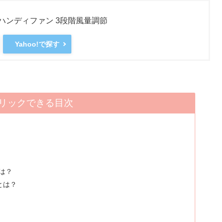
音 ハンディファン 3段階風量調節
Yahoo!で探す
リックできる目次
は？
とは？