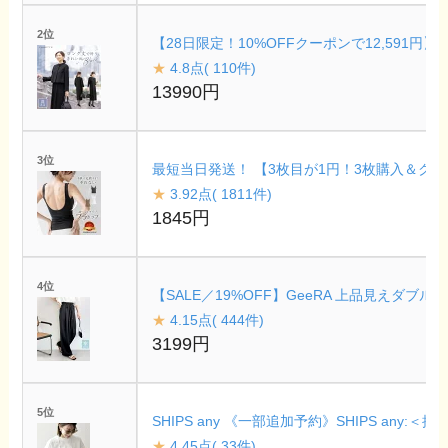
2位
【28日限定！10%OFFクーポンで12,591円
★
4.8点( 110件)
13990円
3位
最短当日発送！ 【3枚目が1円！3枚購入＆クーポ
★
3.92点( 1811件)
1845円
4位
【SALE／19%OFF】GeeRA 上品見えダ
★
4.15点( 444件)
3199円
5位
SHIPS any 《一部追加予約》SHIPS a
★
4.45点( 33件)