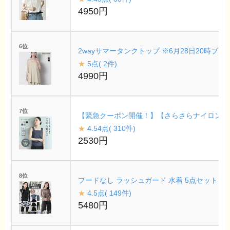
4950円
6位
2wayサマータンクトップ ※6月28日20時
★
5点( 2件)
4990円
7位
【緊急クーポン開催！】【さらさらナイロン素材】
★
4.54点( 310件)
2530円
8位
フードなし ラッシュガード 水着 5点セット レギ
★
4.5点( 149件)
5480円