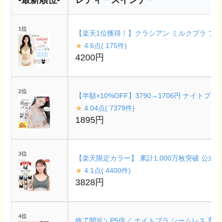
1位
【楽天1位獲得！】クラシアン ミルクブラ ブラショ
★
4.6点( 175件)
4200円
2位
【半額×10%OFF】3790→1706円 ナイ
★
4.04点( 7379件)
1895円
3位
【楽天限定カラー】 累計1,000万枚突破 公式【
★
4.1点( 4400件)
3828円
4位
終了間近＼P5倍／ ナイトブラ シームレス 育乳 