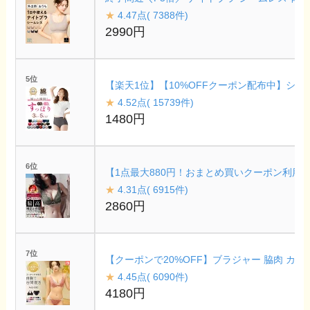
★
4.47点( 7388件)
2990円
5位
【楽天1位】【10%OFFクーポン配布中】ショー
★
4.52点( 15739件)
1480円
6位
【1点最大880円！おまとめ買いクーポン利用で】
★
4.31点( 6915件)
2860円
7位
【クーポンで20%OFF】ブラジャー 脇肉 カシ
★
4.45点( 6090件)
4180円