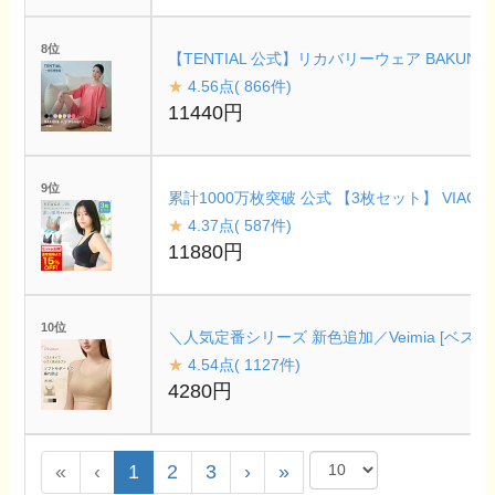
8位
【TENTIAL 公式】リカバリーウェア BAKU
★
4.56点( 866件)
11440円
9位
累計1000万枚突破 公式 【3枚セット】 VIA
★
4.37点( 587件)
11880円
10位
＼人気定番シリーズ 新色追加／Veimia [
★
4.54点( 1127件)
4280円
«
‹
1
2
3
›
»