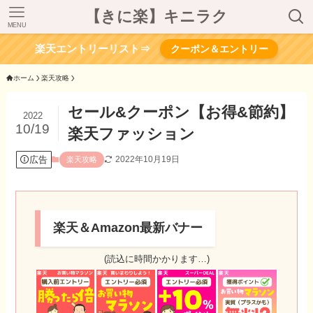
【きに楽】キニラク
MENU
楽天エントリーリスト⇒
クーポン＆エントリー
ホーム
楽天攻略
セール&クーポン【お得&節約】
2022
10/19
楽天ファッション
広告
2022年10月19日
楽天攻略
楽天＆Amazon最新バナー
(読込に時間かかります…)