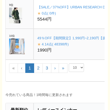
9位
【SALE／37%OFF】URBAN RESEA
★
0点( 0件)
5544円
10位
49％OFF【期間限定】1,990円~2,190
★
4.14点( 48398件)
1990円
«
‹
1
2
3
›
»
今売れている商品！1時間毎に更新されます
-最新順位-
レディースインナー