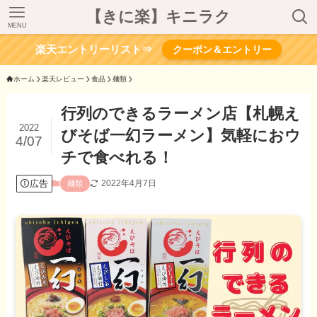
【きに楽】キニラク
MENU
楽天エントリーリスト⇒
クーポン＆エントリー
ホーム
楽天レビュー
食品
麺類
行列のできるラーメン店【札幌え
2022
びそば一幻ラーメン】気軽におウ
4/07
チで食べれる！
広告
2022年4月7日
麺類