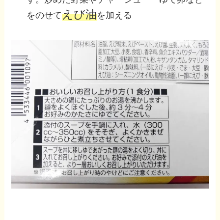
えび油
をのせて
を加える