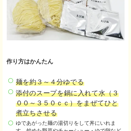
作り方はかんたん
麺を約３～４分ゆでる
添付のスープを鍋に入れて水（３
００～３５０ｃｃ）をまぜてひと
煮立ちさせる
ゆであがった麺の湯切りをして丼にいれま
す。炒めた野菜やチャーシュー・ゆで卵など