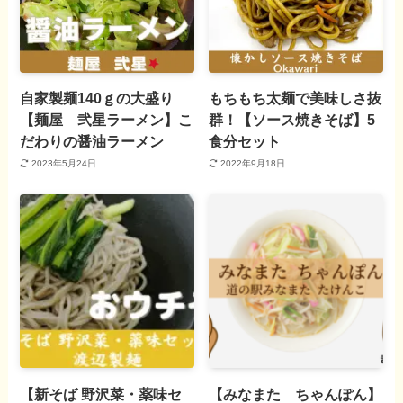
自家製麺140ｇの大盛り
もちもち太麺で美味しさ抜
【麺屋 弐星ラーメン】こ
群！【ソース焼きそば】5
だわりの醤油ラーメン
食分セット
2023年5月24日
2022年9月18日
【新そば 野沢菜・薬味セ
【みなまた ちゃんぽん】