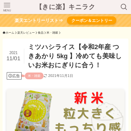
【きに楽】キニラク
MENU
楽天エントリーリスト⇒
クーポン＆エントリー
ホーム
楽天レビュー
食品
米・雑穀
ミツハシライス【令和2年産 つ
2021
きあかり 5kg 】冷めても美味し
11/01
いお米おにぎりに合う！
広告
2021年11月1日
米・雑穀