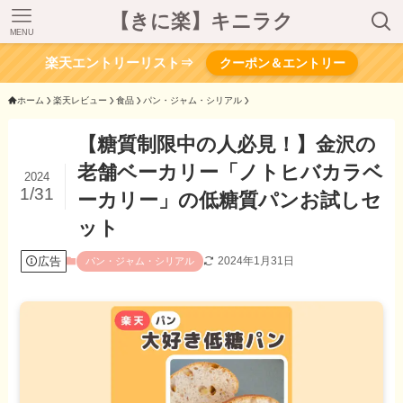
【きに楽】キニラク
MENU
楽天エントリーリスト⇒
クーポン＆エントリー
ホーム
楽天レビュー
食品
パン・ジャム・シリアル
【糖質制限中の人必見！】金沢の
老舗ベーカリー「ノトヒバカラベ
2024
1/31
ーカリー」の低糖質パンお試しセ
ット
広告
2024年1月31日
パン・ジャム・シリアル