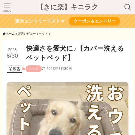
【きに楽】キニラク
MENU
楽天エントリーリスト⇒
クーポン＆エントリー
ホーム
楽天レビュー
ペット
快適さを愛犬に♪【カバー洗える
2023
8/30
ペットベッド】
広告
2023年8月30日
ペット