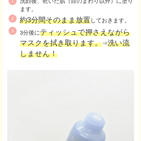
洗顔後、乾いた肌（目のまわり以外）に塗り
ます。
約3分間そのまま放置
しておきます。
ティッシュで押さえながら
3分後に
マスクを拭き取ります。
洗い流
⇒
しません！