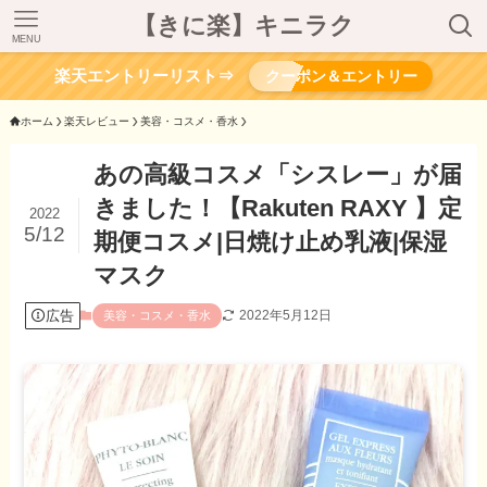
【きに楽】キニラク
MENU
楽天エントリーリスト⇒
クーポン＆エントリー
ホーム
楽天レビュー
美容・コスメ・香水
あの高級コスメ「シスレー」が届
きました！【Rakuten RAXY 】定
2022
5/12
期便コスメ|日焼け止め乳液|保湿
マスク
広告
2022年5月12日
美容・コスメ・香水