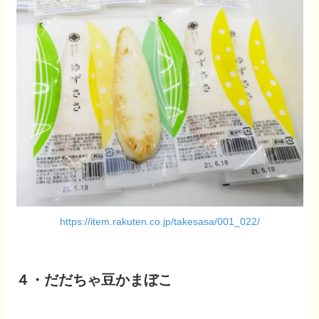
https://item.rakuten.co.jp/takesasa/001_022/
４・だだちゃ豆かまぼこ