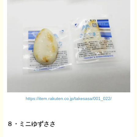
https://item.rakuten.co.jp/takesasa/001_022/
８・ミニゆずささ