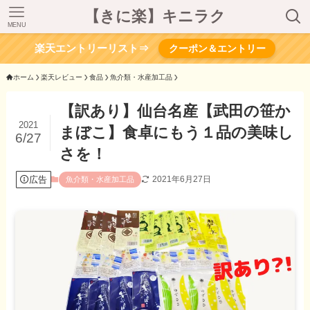
【きに楽】キニラク
MENU
楽天エントリーリスト⇒
クーポン＆エントリー
ホーム
楽天レビュー
食品
魚介類・水産加工品
【訳あり】仙台名産【武田の笹か
2021
まぼこ】食卓にもう１品の美味し
6/27
さを！
広告
2021年6月27日
魚介類・水産加工品