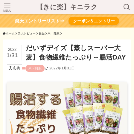
【きに楽】キニラク
MENU
楽天エントリーリスト⇒
クーポン＆エントリー
ホーム
楽天レビュー
食品
米・雑穀
だいずデイズ【蒸しスーパー大
2022
1/31
麦】食物繊維たっぷり～腸活DAY
広告
2022年1月31日
米・雑穀