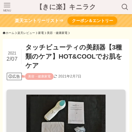
【きに楽】キニラク
MENU
楽天エントリーリスト⇒
クーポン＆エントリー
ホーム
楽天レビュー
家電
美容・健康家電
タッチビューティの美顔器【3種
2021
類のケア】HOT&COOLでお肌を
2/07
ケア
広告
2021年2月7日
美容・健康家電