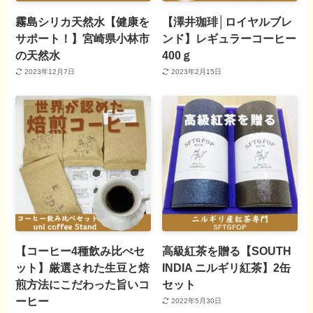
霧島シリカ天然水【健康を
【澤井珈琲│ロイヤルブレ
サポート！】宮崎県小林市
ンド】レギュラーコーヒー
の天然水
400ｇ
2023年12月7日
2023年2月15日
【コーヒー4種飲み比べセ
高級紅茶を贈る【SOUTH
ット】厳選された生豆と焙
INDIA ニルギリ紅茶】2缶
煎方法にこだわった旨いコ
セット
ーヒー
2022年5月30日