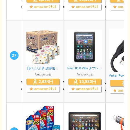
★
amazonｸﾁｺﾐ
★
amazonｸﾁｺﾐ
★
amazo
27
【おしりふき 詰替用】グーン 肌にやさしいおしりふき タップリッチ 1680枚(70枚×24個) [ケース販売] 【Amazon.co.jp限定】
Fire HD 8 Plus タブレット - 8インチHD ディスプレイ 32GB グレー (2022年発売)
Amazon.co.jp
Amazon.co.jp
2,684円
15,980円
★
amazonｸﾁｺﾐ
★
amazonｸﾁｺﾐ
★
amazo