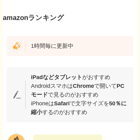
amazonランキング
1時間毎に更新中
iPadなどタブレット
がおすすめ
Androidスマホは
Chrome
で開いて
PC
モード
で見るのがおすすめ
iPhoneは
Safari
で文字サイズを
50％に
縮小
するのがおすすめ