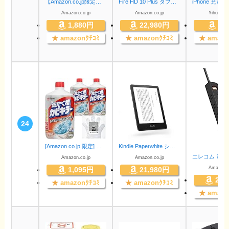
【Amazon.co.jp限定】 デカラクサイズ アタックZERO 洗濯洗剤 液体 部屋干しのニオイを根本から無臭化 部屋干し 詰め替え 2150ｇ 大容量
Fire HD 10 Plus タブレット 10.1インチHDディスプレイ 32GB スレート
Amazon.co.jp
Amazon.co.jp
YihuiJPDi
1,880円
22,980円
89
★
amazonｸﾁｺﾐ
★
amazonｸﾁｺﾐ
★
amazo
24
[Amazon.co.jp 限定] カビキラー 洗濯槽クリーナー 塩素系液体タイプ 550g×3本 お掃除用手袋つき 洗濯槽カビキラー カビ取り 除菌 ドラム式 洗濯機 掃除 クリーナー カビ カビ予防 洗い 洗浄力 カビ防止 まとめ買い カビ取り剤
Kindle Paperwhite シグニチャー エディション (32GB) 6.8インチディスプレイ ワイヤレス充電対応 明るさ自動調節機能つき 広告なし ブラック
Amazon.co.jp
Amazon.co.jp
Amazon.c
1,095円
21,980円
2,2
★
amazonｸﾁｺﾐ
★
amazonｸﾁｺﾐ
★
amazo