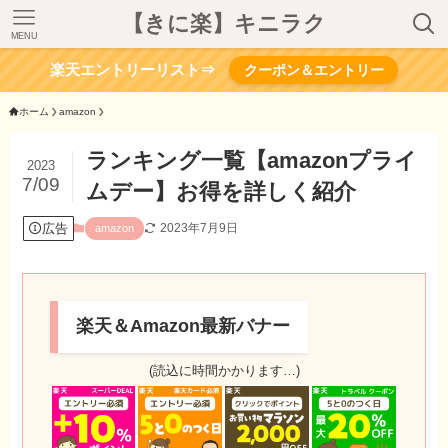
【きに楽】キニラク
MENU
楽天エントリーリスト⇒
クーポン＆エントリー
ホーム
amazon
ランキング一覧【amazonプライ
2023
7/09
ムデー】お得を詳しく紹介
広告
2023年7月9日
amazon
楽天＆Amazon最新バナー
(読込に時間かかります…)