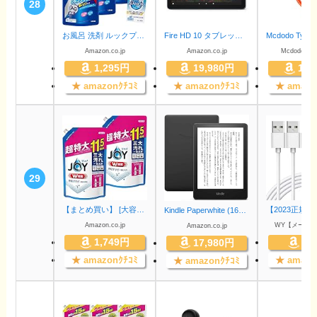
28
お風呂 洗剤 ルックプラス バスタブクレンジング 銀イオン+ 800ml×3個+おまけ付き
Fire HD 10 タブレット 10.1インチHDディスプレイ 32GB デニム
Amazon.co.jp
Amazon.co.jp
Mcdodo公
1,295円
19,980円
1,2
★
amazonｸﾁｺﾐ
★
amazonｸﾁｺﾐ
★
amazo
29
【まとめ買い】 [大容量] ジョイ W除菌 食器用洗剤 詰め替え 超特大ジャンボ 1,490mL × 2個
Kindle Paperwhite (16GB) 6.8インチディスプレイ 色調調節ライト搭載 広告あり ブラック
Amazon.co.jp
WY【メーカ
Amazon.co.jp
1,749円
99
17,980円
★
amazonｸﾁｺﾐ
★
amazo
★
amazonｸﾁｺﾐ