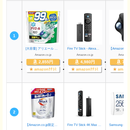
1
[大容量] アリエール ジェルボール4D 洗濯洗剤 部屋干し 詰め替え 99個
Fire TV Stick - Alexa対応音声認識リモコン(第3世代)付属 | ストリーミングメディアプレーヤー
Amazon.co.jp
Amazon.co.jp
Amazon.c
2,855円
4,980円
7,0
★
amazonｸﾁｺﾐ
★
amazonｸﾁｺﾐ
★
amazo
2
【Amazon.co.jp限定】 デカラクサイズ アタックZERO 洗濯洗剤 液体 アタック液体史上 最高の清潔力 詰め替え 2150ｇ 大容量
Fire TV Stick 4K Max - Alexa対応音声認識リモコン(第3世代)付属 | ストリーミングメディアプレーヤー