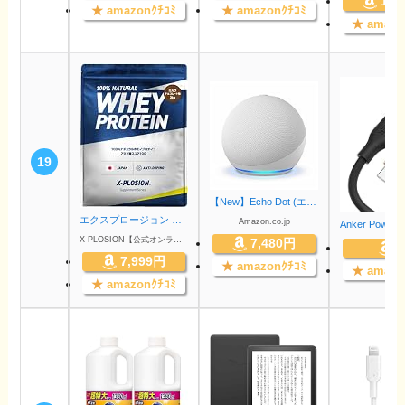
1,2
★
amazonｸﾁｺﾐ
★
amazonｸﾁｺﾐ
★
amazo
19
【New】Echo Dot (エコードット) 第5世代 - Alexa、センサー搭載、鮮やかなサウンド｜グレーシャーホワイト
エクスプロージョン ホエイプロテイン 濃厚本格派 定番の味 大容量 国内製造 (ミルクチョコレート味, 3kg)
Amazon.co.jp
X-PLOSION【公式オンラインストア】
7,480円
7,999円
★
amazonｸﾁｺﾐ
★
amazo
★
amazonｸﾁｺﾐ