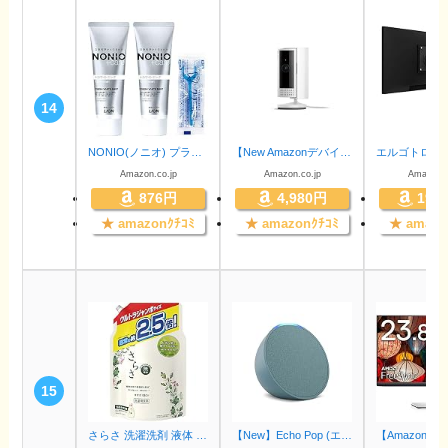
14
NONIO(ノニオ) プラス ホワイトニング [医薬部外品] ハミガキ (高濃度フッ素 1450ppm配合) セット ミント 130g×2個+Y字フロス
【New Amazonデバイス】Ring Indoor Cam (リング インドアカム) 第2世代 ホワイト | 軽量小型の屋内用セキュリティカメラ、ペットカメラやご自宅の見守りカメラにも、プライバシーカバー付き
Amazon.co.jp
Amazon.co.jp
Amazon.c
876円
4,980円
19,
★
amazonｸﾁｺﾐ
★
amazonｸﾁｺﾐ
★
amazo
15
さらさ 洗濯洗剤 液体 詰め替え 2,100g
【New】Echo Pop (エコーポップ) - コンパクトスマートスピーカー with Alexa｜ティールグリーン