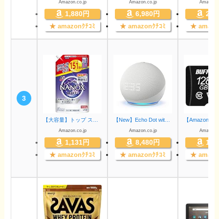
Amazon.co.jp
Amazon.co.jp
Amazon.c
1,880円
6,980円
2,8
★
amazonｸﾁｺﾐ
★
amazonｸﾁｺﾐ
★
amazo
3
【大容量】トップ スーパーナノックス ニオイ専用 プレミアム抗菌処方 部屋干し 洗剤 蛍光剤無配合 洗濯洗剤 液体 詰め替え ウルトラジャンボ1510g
【New】Echo Dot with clock (エコードットウィズクロック) 第5世代 - 時計付きスマートスピーカー with Alexa｜グレーシャーホワイト
Amazon.co.jp
Amazon.co.jp
Amazon.c
1,131円
8,480円
1,4
★
amazonｸﾁｺﾐ
★
amazonｸﾁｺﾐ
★
amazo