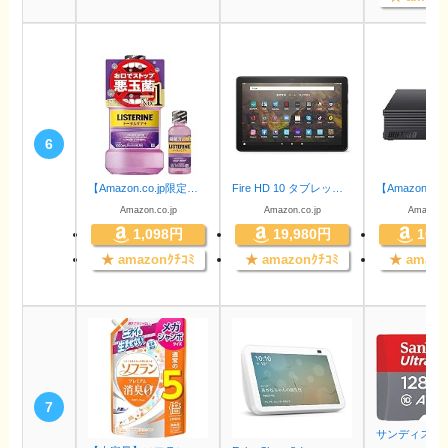
6
【Amazon.co.jp限定】 LISTERINE(リステリン) リステリン トータルケアプラス 1000ml+おまけ付き100ml マウスウォッシュ 液体歯磨 原因菌殺菌(アルコール含む) 医薬部外品 薬用 クリーンミント味
Fire HD 10 タブレット 10.1インチHDディスプレイ 32GB ブラック
Amazon.co.jp
Amazon.co.jp
Amazon.c
1,098円
19,980円
10,
★
amazonｸﾁｺﾐ
★
amazonｸﾁｺﾐ
★
amazo
7