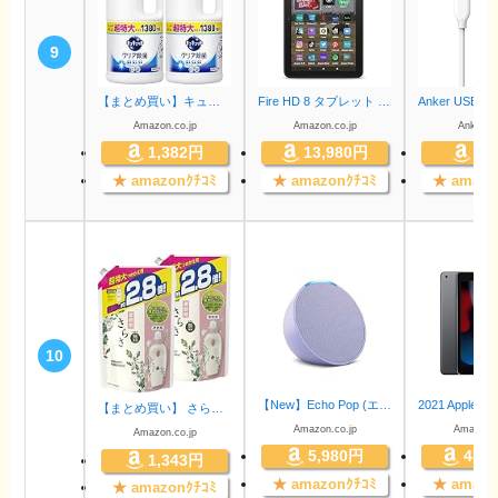
9
【まとめ買い】キュキュット 食器用洗剤 クリア除菌 グレープフルーツの香り 詰め替え用 スーパージャンボサイズ 1380ml ×2個
Fire HD 8 タブレット - 8インチHD ディスプレイ 32GB ブラック (2022年発売)
Amazon.co.jp
Amazon.co.jp
AnkerDir
1,382円
13,980円
74
★
amazonｸﾁｺﾐ
★
amazonｸﾁｺﾐ
★
amazo
10
【New】Echo Pop (エコーポップ) - コンパクトスマートスピーカー with Alexa｜ラベンダー
【まとめ買い】 さらさ 無添加 植物由来の成分入り 液体 柔軟剤 ピュアソープ 詰め替え 超特大 1250mL (約2.8倍) × 2個
Amazon.co.jp
Amazon.c
Amazon.co.jp
5,980円
48,
1,343円
★
amazonｸﾁｺﾐ
★
amazo
★
amazonｸﾁｺﾐ