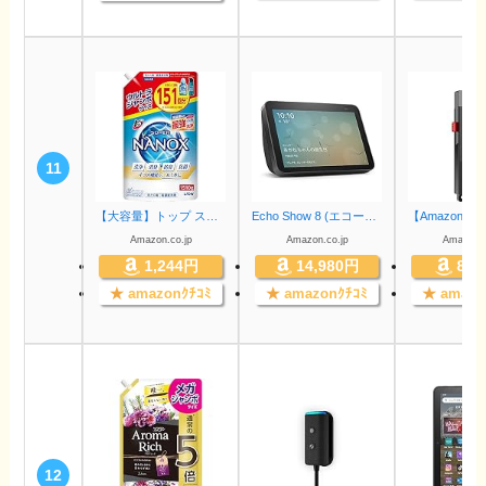
11
【大容量】トップ スーパーナノックス 蛍光剤・シリコーン無添加 高濃度 洗濯洗剤 液体 詰め替え ウルトラジャンボ1510g
Echo Show 8 (エコーショー8) 第2世代 - HDスマートディスプレイ with Alexa、13メガピクセルカメラ付き、チャコール
Amazon.co.jp
Amazon.co.jp
Amazon.c
1,244円
14,980円
8,4
★
amazonｸﾁｺﾐ
★
amazonｸﾁｺﾐ
★
amazo
12