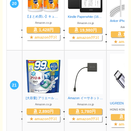
20
【まとめ買い】キュキュット 除菌 食器用洗剤 オレンジ 詰め替え用 スーパージャンボサイズ 1380ml ×2個
Kindle Paperwhite (16GB) 6.8インチディスプレイ 色調調節ライト搭載 広告なし ブラック
Amazon.co.jp
Amazon.co.jp
AnkerDir
1,428円
19,980円
1,3
★
amazonｸﾁｺﾐ
★
amazonｸﾁｺﾐ
★
amazo
21
[大容量] アリエール ジェルボール4D 洗濯洗剤 詰め替え 99個
Amazon イーサネットアダプタ
Amazon.co.jp
Amazon.co.jp
2,890円
1,780円
99
★
amazonｸﾁｺﾐ
★
amazonｸﾁｺﾐ
★
amazo