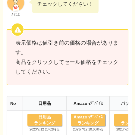
チェックしてください！
きによ
表示価格は値引き前の価格の場合がありま
す。
商品をクリックしてセール価格をチェック
してください。
No
日用品
Amazonﾃﾞﾊﾞｲｽ
パソコ
日用品
Amazonﾃﾞﾊﾞｲｽ
PC
ランキング
ランキング
ランキ
2023/7/12 23:02時点
2023/7/12 10:05時点
2023/7/12 