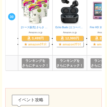
30
[ケース販売] さらさ 洗濯洗剤 液体 詰め替え 1200g×6
Echo Buds (エコーバッズ) 第2世代 - アクティブ ノイズキャンセリング 付き完全 ワイヤレスイヤホン with Alexa｜ブラック
Amazon.co.jp
Amazon.co.jp
Amazon.c
3,499円
12,980円
23,
★
amazonｸﾁｺﾐ
★
amazonｸﾁｺﾐ
★
amazo
ランキングを
ランキングを
ランキ
さらにチェック！
さらにチェック！
さらにチ
イベント攻略