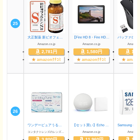
25
大正製薬 新ビオフェルミンS錠 550錠 61日分 [指定医薬部外品] 整腸剤 [乳酸菌/ビフィズス菌 配合] 腸内フローラ改善 便秘や軟便に
【Fire HD 8・Fire HD 8 Plus 第12世代用】保護フィルム フッ素コーティング 反射防止 抗菌 気泡レス加工 2枚入り
Amazon.co.jp
Amazon.co.jp
Amazon.c
2,781円
1,580円
1,2
★
amazonｸﾁｺﾐ
★
amazonｸﾁｺﾐ
★
amazo
26
ワンデーピュアうるおいプラス 【BC】8.8【PWR】-3.75 96枚入
【セット買い】Echo Dot with clock (第5世代) 時計付き グレーシャーホワイト + SwitchBot スマートリモコン Hub Mini
コンタクトレンズのレンズワン
Amazon.co.jp
Amazon.c
3,800円
11,960円
1,5