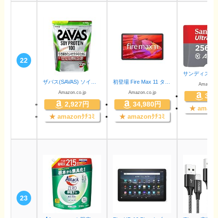
22
ザバス(SAVAS) ソイプロテイン100 ココア味 900g 明治 国内製造
初登場 Fire Max 11 タブレット - 11インチ 2Kディスプレイ 64GB (2023年発売)
Amazon.c
Amazon.co.jp
Amazon.co.jp
3,4
2,927円
34,980円
★
amazo
★
amazonｸﾁｺﾐ
★
amazonｸﾁｺﾐ
23