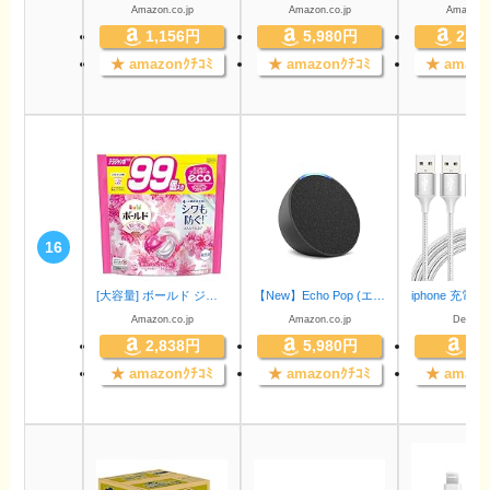
Amazon.co.jp
Amazon.co.jp
Amazon.c
1,156円
5,980円
22,
★
amazonｸﾁｺﾐ
★
amazonｸﾁｺﾐ
★
amazo
16
[大容量] ボールド ジェルボール 4D 洗濯洗剤 プレミアムブロッサム 詰め替え 99個
【New】Echo Pop (エコーポップ) - コンパクトスマートスピーカー with Alexa｜チャコール
Amazon.co.jp
Amazon.co.jp
Derugu
2,838円
5,980円
94
★
amazonｸﾁｺﾐ
★
amazonｸﾁｺﾐ
★
amazo