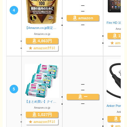
ー
4
ー
amazon
ー
【Amazon.co.jp限定】ザバス(SAVAS) ホエイプロテイン100 リッチショコラ味 1000g
Amazon.c
Amazon.co.jp
19,
4,863円
★
amazo
★
amazonｸﾁｺﾐ
ー
5
ー
ー
【まとめ買い】クイックル トイレクイックル つめかえ用 ジャンボパック ミント 20枚 × 3個
ー
Amazon.co.jp
AnkerDir
1,027円
1,8
★
amazonｸﾁｺﾐ
★
amazo