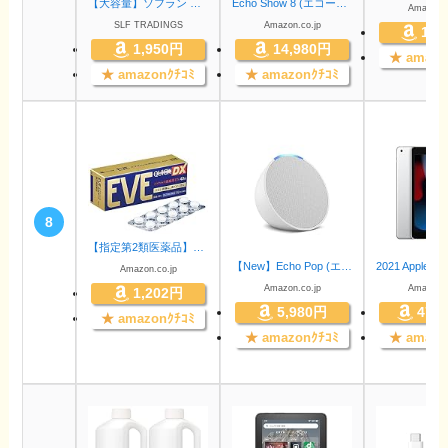
【大容量】ソフラン プレミアム消臭 アロマソープの香り 液体 柔軟剤 詰め替え メガジャンボ 2100ml
Echo Show 8 (エコーショー8) 第2世代 - HDスマートディスプレイ with Alexa、13メガピクセルカメラ付き、グレーシャーホワイト
Amazon.c
SLF TRADINGS
Amazon.co.jp
1,8
1,950円
14,980円
★
amazo
★
amazonｸﾁｺﾐ
★
amazonｸﾁｺﾐ
8
【指定第2類医薬品】イブクイック頭痛薬DX 40錠 ※セルフメディケーション税制対象商品
【New】Echo Pop (エコーポップ) - コンパクトスマートスピーカー with Alexa｜グレーシャーホワイト
Amazon.co.jp
Amazon.co.jp
Amazon.c
1,202円
5,980円
47,
★
amazonｸﾁｺﾐ
★
amazonｸﾁｺﾐ
★
amazo