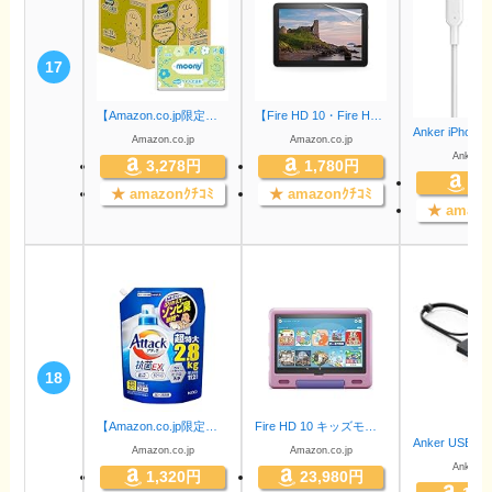
17
【Amazon.co.jp限定】【おしりふき】 ムーニー おしりふき やわらか素材 純水99% 詰替 2280枚(76枚×30コ)無添加(アルコール・香料・パラベン不使用)日本製[ケース品]
【Fire HD 10・Fire HD 10 Plus 第11世代用】保護フィルム 反射防止 高精細 2枚入り
Amazon.co.jp
Amazon.co.jp
AnkerDir
3,278円
1,780円
99
★
amazonｸﾁｺﾐ
★
amazonｸﾁｺﾐ
★
amazo
18
【Amazon.co.jp限定】【大容量】デカラクサイズ アタック抗菌EX 洗濯洗剤 液体 洗ってもぶりかえすゾンビ臭断絶へ! つめかえ用 2800ｇ
Fire HD 10 キッズモデル (10インチ) ラベンダー 数千点のキッズコンテンツが1年間使い放題
Amazon.co.jp
Amazon.co.jp
AnkerDir
1,320円
23,980円