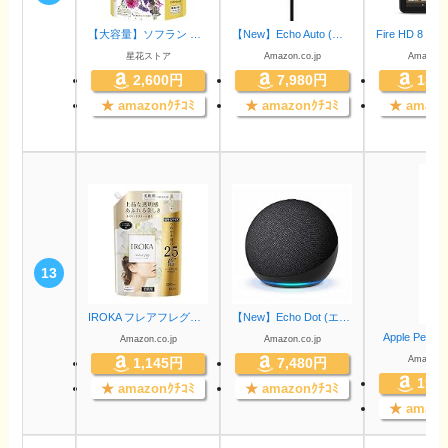
【大容量】ソフラン アロマリッチ ジュリエット(スイートフローラルアロマの香り) 柔軟剤 詰め替え メガジャンボ 2000ml
【New】Echo Auto (エコーオート) 第2世代 ｜スマホと組み合わせて車でもAlexa
星花ストア
Amazon.co.jp
Amazon.c
2,600円
7,980円
13,
★
amazonｸﾁｺﾐ
★
amazonｸﾁｺﾐ
★
amazo
13
IROKA フレアフレグランス 液体 柔軟剤 香水のように上質で透明感あふれる香り ネイキッドリリーの香り 1200ml 大容量
【New】Echo Dot (エコードット) 第5世代 - Alexa、センサー搭載、鮮やかなサウンド｜チャコール
Apple Penc
Amazon.co.jp
Amazon.co.jp
Amazon.c
1,145円
7,480円
19,
★
amazonｸﾁｺﾐ
★
amazonｸﾁｺﾐ
★
amazo