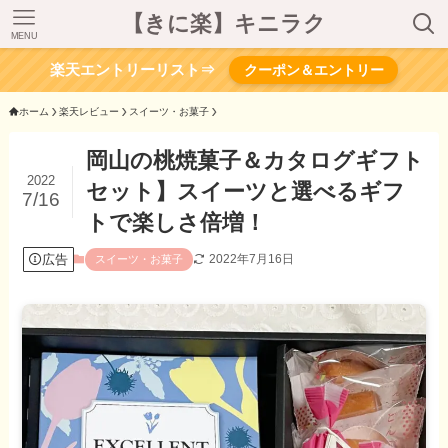
【きに楽】キニラク
MENU
楽天エントリーリスト⇒
クーポン＆エントリー
ホーム
楽天レビュー
スイーツ・お菓子
岡山の桃焼菓子＆カタログギフト
2022
セット】スイーツと選べるギフ
7/16
トで楽しさ倍増！
広告
2022年7月16日
スイーツ・お菓子