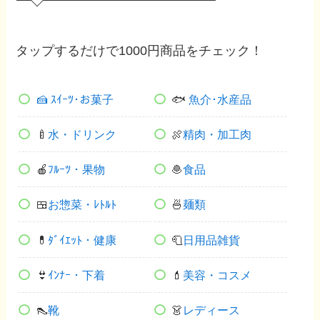
タップするだけで1000円商品をチェック！
🍰 ｽｲｰﾂ･お菓子
🐟
魚介･水産品
🍼
水・ドリンク
🍖
精肉・加工肉
🍎
ﾌﾙｰﾂ・果物
🧆
食品
🍱
お惣菜・ﾚﾄﾙﾄ
🍜
麺類
💊
ﾀﾞｲｴｯﾄ・健康
🧻
日用品雑貨
👙
ｲﾝﾅｰ・下着
💄
美容・コスメ
👠
靴
👗
レディース