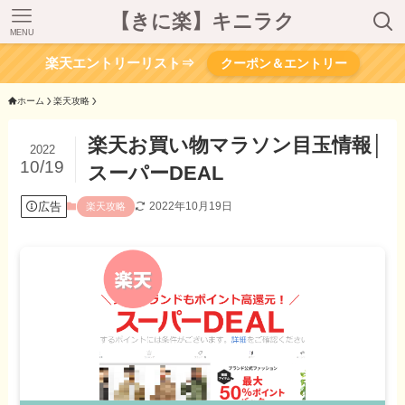
【きに楽】キニラク
MENU
楽天エントリーリスト⇒
クーポン＆エントリー
ホーム
楽天攻略
楽天お買い物マラソン目玉情報│
2022
10/19
スーパーDEAL
広告
2022年10月19日
楽天攻略