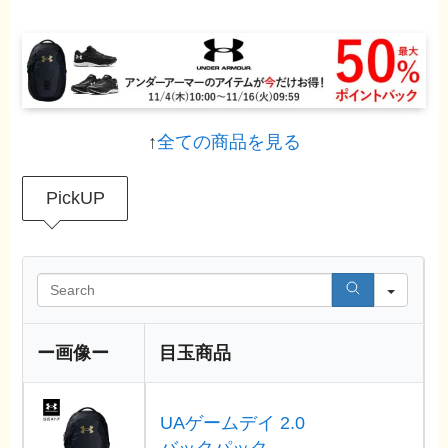
↑
全ての商品を見る
PickUP
Sea
ー画像ー
目玉商品
UAゲームデイ 2.0