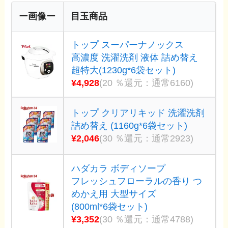
ー画像ー
目玉商品
トップ スーパーナノックス
高濃度 洗濯洗剤 液体 詰め替え
超特大(1230g*6袋セット)
¥4,928
(20 ％還元：通常6160)
トップ クリアリキッド 洗濯洗剤
詰め替え (1160g*6袋セット)
¥2,046
(30 ％還元：通常2923)
ハダカラ ボディソープ
フレッシュフローラルの香り つ
めかえ用 大型サイズ
(800ml*6袋セット)
¥3,352
(30 ％還元：通常4788)