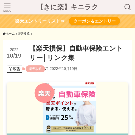
【きに楽】キニラク
MENU
楽天エントリーリスト⇒
クーポン＆エントリー
ホーム
楽天攻略
【楽天損保】自動車保険エント
2022
10/19
リー│リンク集
広告
2022年10月19日
楽天攻略