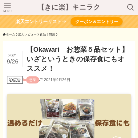
【きに楽】キニラク
MENU
楽天エントリーリスト⇒
クーポン＆エントリー
ホーム
楽天レビュー
食品
惣菜
【Okawari お惣菜５品セット】
2021
いざというときの保存食にもオ
9/26
ススメ！
広告
2021年9月26日
惣菜