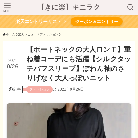
【きに楽】キニラク
MENU
楽天エントリーリスト⇒
クーポン＆エントリー
ホーム
楽天レビュー
ファッション
【ボートネックの大人ロンＴ】重
ね着コーデにも活躍【シルクタッ
2021
9/26
チパフスリーブ】ぽわん袖のさ
りげなく大人っぽいニット
広告
2021年9月26日
ファッション