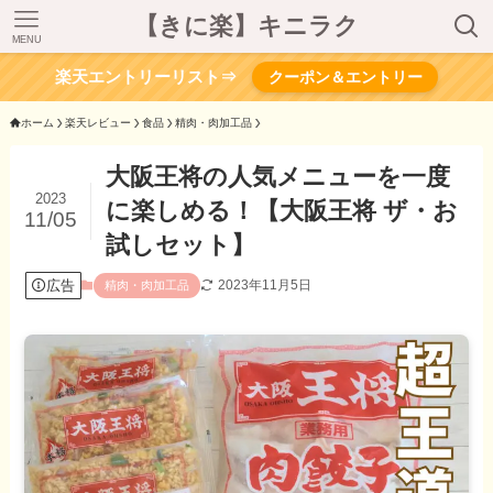
【きに楽】キニラク
MENU
楽天エントリーリスト⇒
クーポン＆エントリー
ホーム
楽天レビュー
食品
精肉・肉加工品
大阪王将の人気メニューを一度
2023
に楽しめる！【大阪王将 ザ・お
11/05
試しセット】
広告
2023年11月5日
精肉・肉加工品