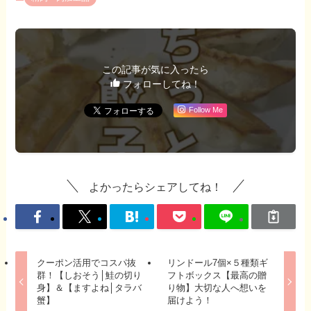
この記事が気に入ったら
フォローしてね！
Follow Me
よかったらシェアしてね！
クーポン活用でコスパ抜
リンドール7個×５種類ギ
群！【しおそう│鮭の切り
フトボックス【最高の贈
身】＆【ますよね│タラバ
り物】大切な人へ想いを
蟹】
届けよう！