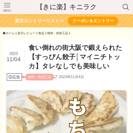
【きに楽】キニラク
MENU
楽天エントリーリスト⇒
クーポン＆エントリー
ホーム
楽天レビュー
食品
精肉・肉加工品
食い倒れの街大阪で鍛えられた
2023
【すっぴん餃子│マイニチトッ
11/04
カ】タレなしでも美味しい
広告
2023年11月4日
精肉・肉加工品