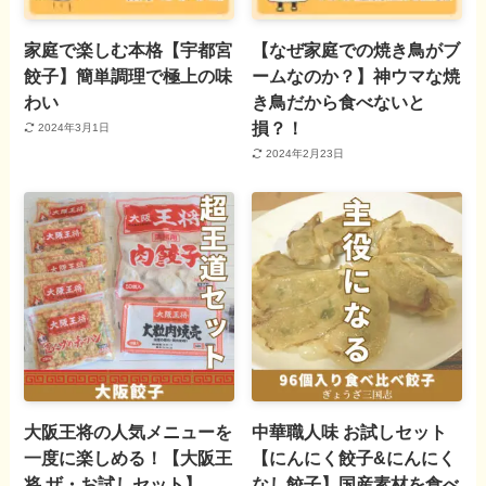
家庭で楽しむ本格【宇都宮
【なぜ家庭での焼き鳥がブ
餃子】簡単調理で極上の味
ームなのか？】神ウマな焼
わい
き鳥だから食べないと
損？！
2024年3月1日
2024年2月23日
大阪王将の人気メニューを
中華職人味 お試しセット
一度に楽しめる！【大阪王
【にんにく餃子&にんにく
将 ザ・お試しセット】
なし餃子】国産素材を食べ