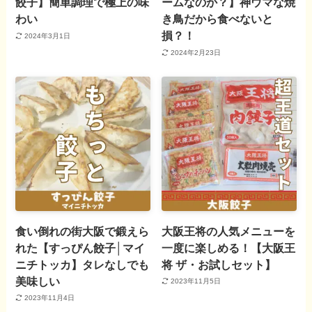
餃子】簡単調理で極上の味
ームなのか？】神ウマな焼
わい
き鳥だから食べないと
損？！
2024年3月1日
2024年2月23日
食い倒れの街大阪で鍛えら
大阪王将の人気メニューを
れた【すっぴん餃子│マイ
一度に楽しめる！【大阪王
ニチトッカ】タレなしでも
将 ザ・お試しセット】
美味しい
2023年11月5日
2023年11月4日