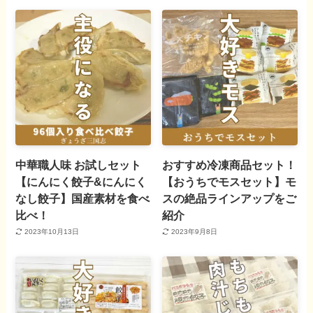
中華職人味 お試しセット
おすすめ冷凍商品セット！
【にんにく餃子&にんにく
【おうちでモスセット】モ
なし餃子】国産素材を食べ
スの絶品ラインアップをご
比べ！
紹介
2023年10月13日
2023年9月8日