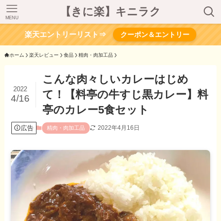
【きに楽】キニラク
MENU
楽天エントリーリスト⇒
クーポン＆エントリー
ホーム
楽天レビュー
食品
精肉・肉加工品
こんな肉々しいカレーはじめ
2022
て！【料亭の牛すじ黒カレー】料
4/16
亭のカレー5食セット
広告
2022年4月16日
精肉・肉加工品