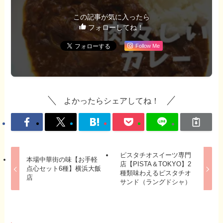
この記事が気に入ったら
フォローしてね！
Follow Me
よかったらシェアしてね！
ピスタチオスイーツ専門
本場中華街の味【お手軽
店【PISTA＆TOKYO】2
点心セット6種】横浜大飯
種類味わえるピスタチオ
店
サンド（ラングドシャ）