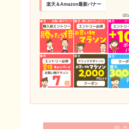
楽天＆Amazon最新バナー
(読
ク