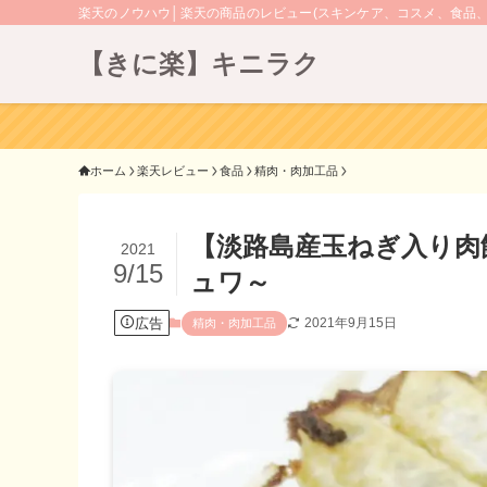
楽天のノウハウ│楽天の商品のレビュー(スキンケア、コスメ、食品
【きに楽】キニラク
ホーム
楽天レビュー
食品
精肉・肉加工品
【淡路島産玉ねぎ入り肉
2021
9/15
ュワ～
広告
2021年9月15日
精肉・肉加工品