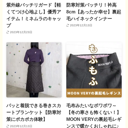
紫外線バッチリガード【軽
防寒対策バッチリ！衿高
くてつけ心地よし】優秀ア
8cm【あったか幸せ】裏起
イテム！ミネムラのキャッ
毛ハイネックインナー
プ
2023年12月13日
2023年12月23日
パッと着脱できる巻きスカ
毛布みたいなボワボワ～
ートブランケット【防寒対
【冬の寒さも怖くない！】
策にポカポカ体験】
MOON VERYの裏起毛レギ
ンスで暖かくおしゃれに♪
2023年12月13日