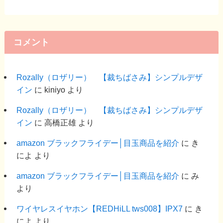
コメント
Rozally（ロザリー） 【裁ちばさみ】シンプルデザ
イン
に
kiniyo
より
Rozally（ロザリー） 【裁ちばさみ】シンプルデザ
イン
に
高橋正雄
より
amazon ブラックフライデー│目玉商品を紹介
に
き
によ
より
amazon ブラックフライデー│目玉商品を紹介
に
み
より
ワイヤレスイヤホン【REDHiLL tws008】IPX7
に
き
によ
より