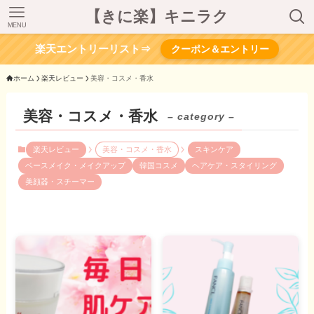
【きに楽】キニラク
MENU
楽天エントリーリスト⇒
クーポン＆エントリー
ホーム
楽天レビュー
美容・コスメ・香水
美容・コスメ・香水
– category –
楽天レビュー
美容・コスメ・香水
スキンケア
ベースメイク・メイクアップ
韓国コスメ
ヘアケア・スタイリング
美顔器・スチーマー