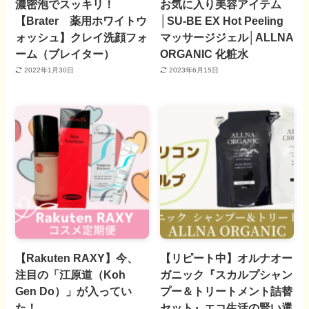
濃密泡でスッキリ！
お気に入り美容アイテム
【Brater 薬用ホワイトウ
│SU-BE EX Hot Peeling
ォッシュ】クレイ洗顔フォ
マッサージジェル│ALLNA
ーム（ブレイター）
ORGANIC 化粧水
2022年1月30日
2023年6月15日
【Rakuten RAXY】今、
【リピート中】オルナオー
注目の「江原道（Koh
ガニック『スカルプシャン
Gen Do）」が入ってい
プー＆トリートメント詰替
た！
セット』エコ生活の賢い選