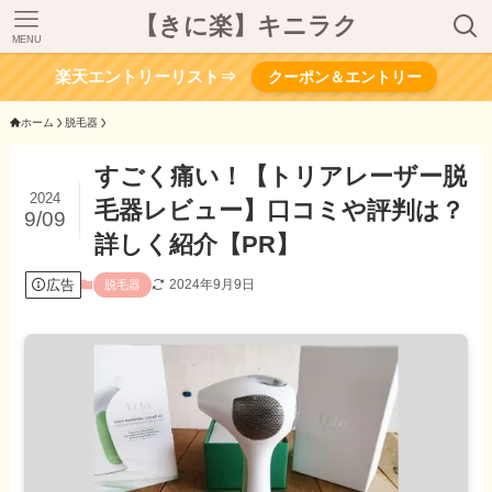
【きに楽】キニラク
MENU
楽天エントリーリスト⇒
クーポン＆エントリー
ホーム
脱毛器
すごく痛い！【トリアレーザー脱
2024
毛器レビュー】口コミや評判は？
9/09
詳しく紹介【PR】
広告
2024年9月9日
脱毛器